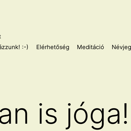
t
zzunk! :-)
Elérhetőség
Meditáció
Névje
n is jóga!