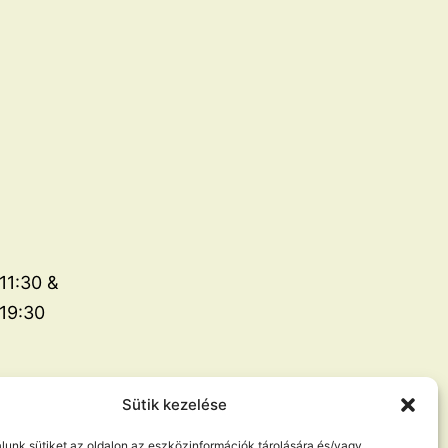
11:30 &
19:30
Sütik kezelése
álunk sütiket az oldalon az eszközinformációk tárolására és/vagy