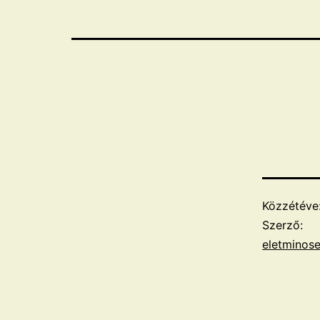
Közzétéve
Szerző:
eletminos