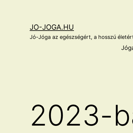
Ugrás
a
tartalomhoz
JO-JOGA.HU
Jó-Jóga az egészségért, a hosszú életér
Jógá
2023-ba