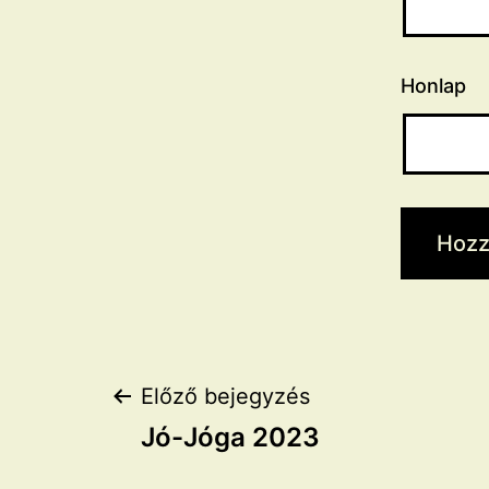
Honlap
Bejegyzés
Előző bejegyzés
Jó-Jóga 2023
navigáció