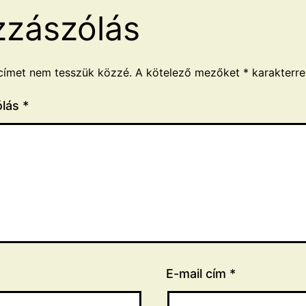
zászólás
címet nem tesszük közzé.
A kötelező mezőket
*
karakterrel
ólás
*
E-mail cím
*