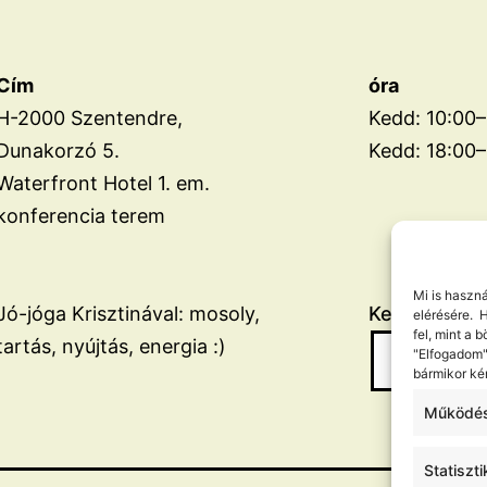
Cím
óra
H-2000 Szentendre,
Kedd: 10:00–
Dunakorzó 5.
Kedd: 18:00–
Waterfront Hotel 1. em.
konferencia terem
Mi is haszn
Jó-jóga Krisztinával: mosoly,
Keresés
elérésére. 
fel, mint a
tartás, nyújtás, energia :)
"Elfogadom"
bármikor kér
Működés
Statiszti