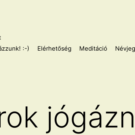
t
zzunk! :-)
Elérhetőség
Meditáció
Névje
rok jógázn