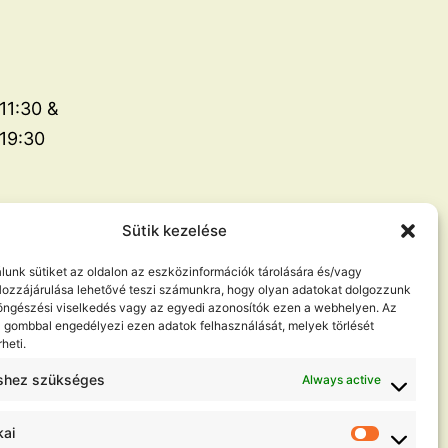
11:30 &
19:30
Sütik kezelése
álunk sütiket az oldalon az eszközinformációk tárolására és/vagy
Hozzájárulása lehetővé teszi számunkra, hogy olyan adatokat dolgozzunk
 böngészési viselkedés vagy az egyedi azonosítók ezen a webhelyen. Az
 gombbal engedélyezi ezen adatok felhasználását, melyek törlését
Keresés
heti.
hez szükséges
Always active
kai