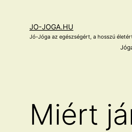
Ugrás
a
tartalomhoz
JO-JOGA.HU
Jó-Jóga az egészségért, a hosszú életér
Jógá
Miért já