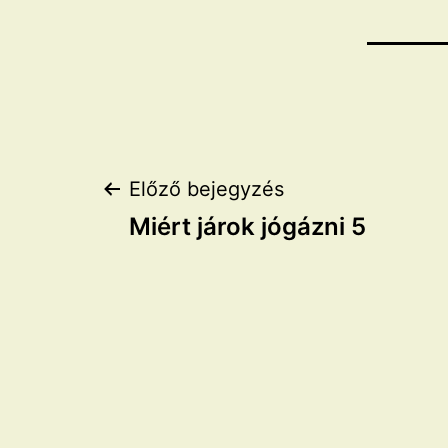
Bejegyzés
Előző bejegyzés
Miért járok jógázni 5
navigáció