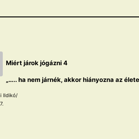
Miért járok jógázni 4
„….. ha nem járnék, akkor hiányozna az élet
i Ildikó/
7.